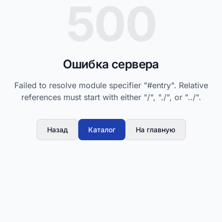
500
Ошибка сервера
Failed to resolve module specifier "#entry". Relative
references must start with either "/", "./", or "../".
Назад
Каталог
На главную