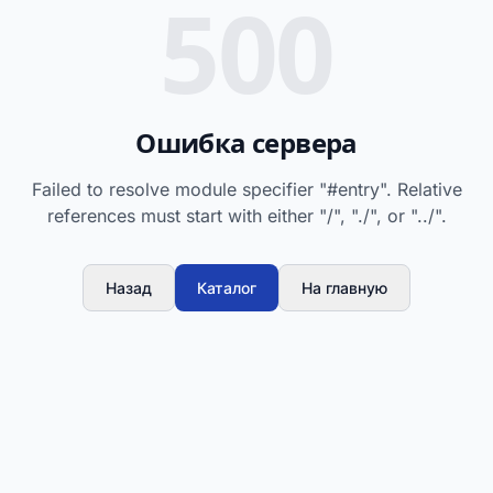
500
Ошибка сервера
Failed to resolve module specifier "#entry". Relative
references must start with either "/", "./", or "../".
Назад
Каталог
На главную