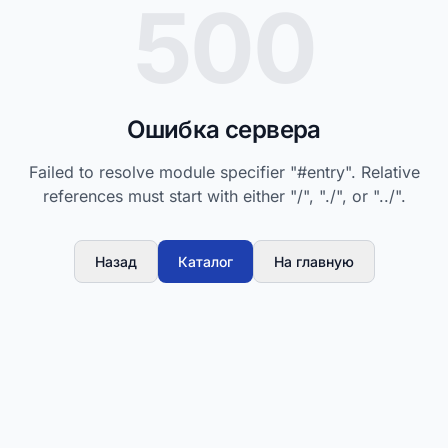
500
Ошибка сервера
Failed to resolve module specifier "#entry". Relative
references must start with either "/", "./", or "../".
Назад
Каталог
На главную