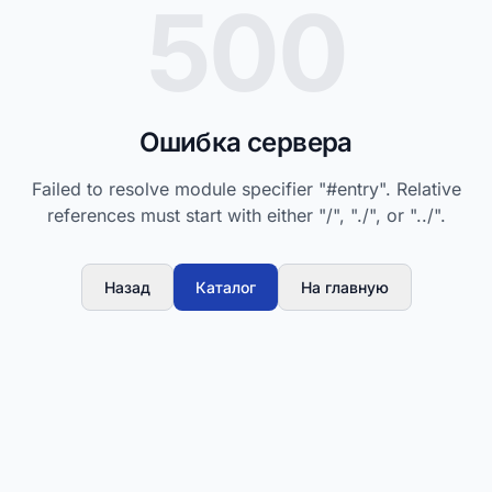
500
Ошибка сервера
Failed to resolve module specifier "#entry". Relative
references must start with either "/", "./", or "../".
Назад
Каталог
На главную