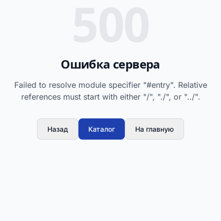
500
Ошибка сервера
Failed to resolve module specifier "#entry". Relative
references must start with either "/", "./", or "../".
Назад
Каталог
На главную