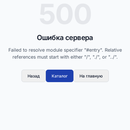
500
Ошибка сервера
Failed to resolve module specifier "#entry". Relative
references must start with either "/", "./", or "../".
Назад
Каталог
На главную