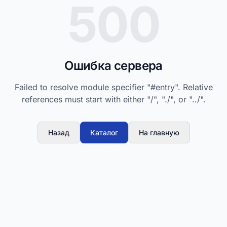
500
Ошибка сервера
Failed to resolve module specifier "#entry". Relative
references must start with either "/", "./", or "../".
Назад
Каталог
На главную