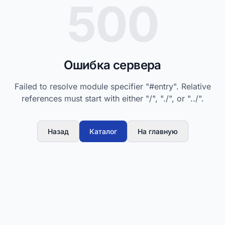
500
Ошибка сервера
Failed to resolve module specifier "#entry". Relative
references must start with either "/", "./", or "../".
Назад
Каталог
На главную