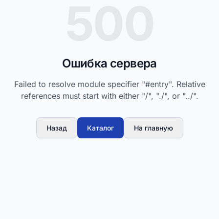
500
Ошибка сервера
Failed to resolve module specifier "#entry". Relative
references must start with either "/", "./", or "../".
Назад
Каталог
На главную