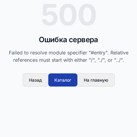
500
Ошибка сервера
Failed to resolve module specifier "#entry". Relative
references must start with either "/", "./", or "../".
Назад
Каталог
На главную