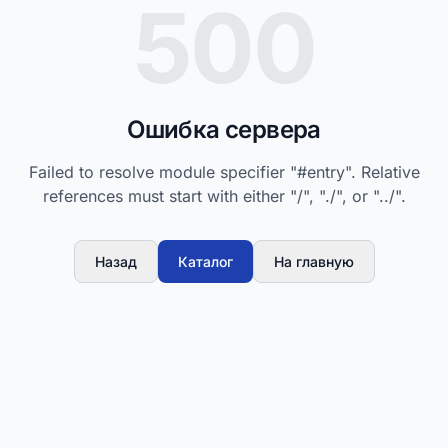
500
Ошибка сервера
Failed to resolve module specifier "#entry". Relative
references must start with either "/", "./", or "../".
Назад
Каталог
На главную