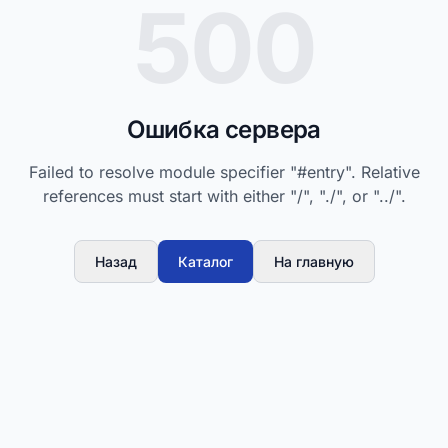
500
Ошибка сервера
Failed to resolve module specifier "#entry". Relative
references must start with either "/", "./", or "../".
Назад
Каталог
На главную