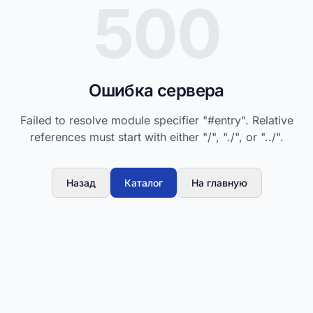
500
Ошибка сервера
Failed to resolve module specifier "#entry". Relative
references must start with either "/", "./", or "../".
Назад
Каталог
На главную