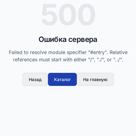
500
Ошибка сервера
Failed to resolve module specifier "#entry". Relative
references must start with either "/", "./", or "../".
Назад
Каталог
На главную