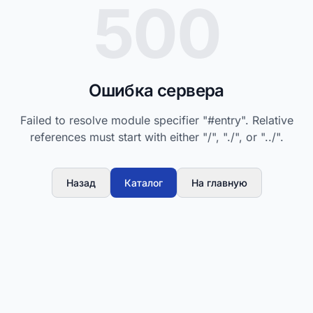
500
Ошибка сервера
Failed to resolve module specifier "#entry". Relative
references must start with either "/", "./", or "../".
Назад
Каталог
На главную