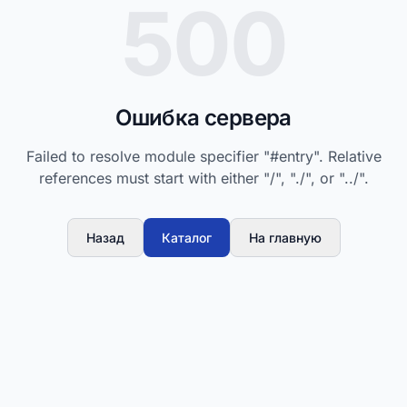
500
Ошибка сервера
Failed to resolve module specifier "#entry". Relative
references must start with either "/", "./", or "../".
Назад
Каталог
На главную