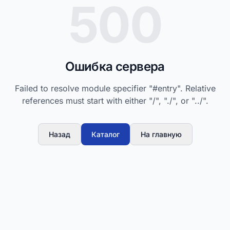
500
Ошибка сервера
Failed to resolve module specifier "#entry". Relative
references must start with either "/", "./", or "../".
Назад
Каталог
На главную