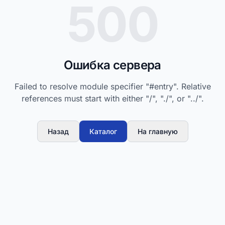
500
Ошибка сервера
Failed to resolve module specifier "#entry". Relative
references must start with either "/", "./", or "../".
Назад
Каталог
На главную