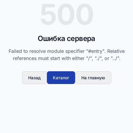
500
Ошибка сервера
Failed to resolve module specifier "#entry". Relative
references must start with either "/", "./", or "../".
Назад
Каталог
На главную