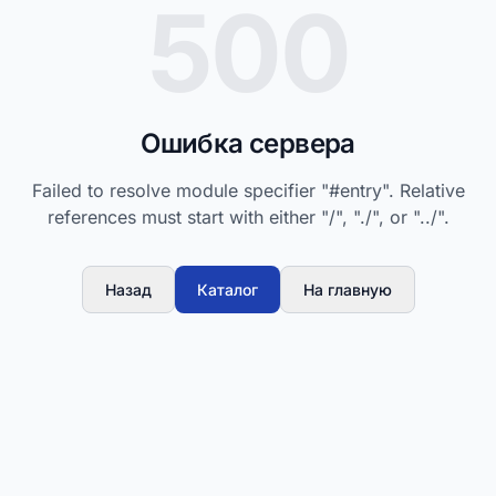
500
Ошибка сервера
Failed to resolve module specifier "#entry". Relative
references must start with either "/", "./", or "../".
Назад
Каталог
На главную