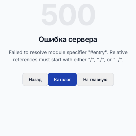
500
Ошибка сервера
Failed to resolve module specifier "#entry". Relative
references must start with either "/", "./", or "../".
Назад
Каталог
На главную