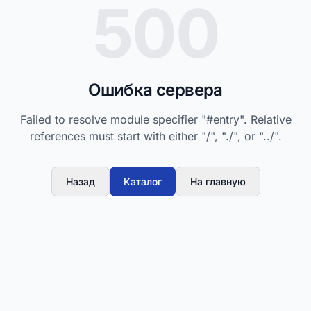
500
Ошибка сервера
Failed to resolve module specifier "#entry". Relative
references must start with either "/", "./", or "../".
Назад
Каталог
На главную