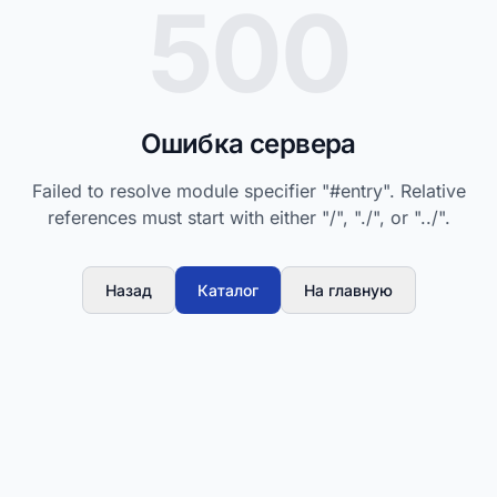
500
Ошибка сервера
Failed to resolve module specifier "#entry". Relative
references must start with either "/", "./", or "../".
Назад
Каталог
На главную