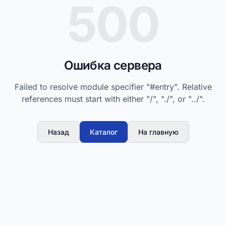
500
Ошибка сервера
Failed to resolve module specifier "#entry". Relative
references must start with either "/", "./", or "../".
Назад
Каталог
На главную