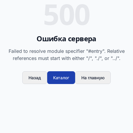
500
Ошибка сервера
Failed to resolve module specifier "#entry". Relative
references must start with either "/", "./", or "../".
Назад
Каталог
На главную