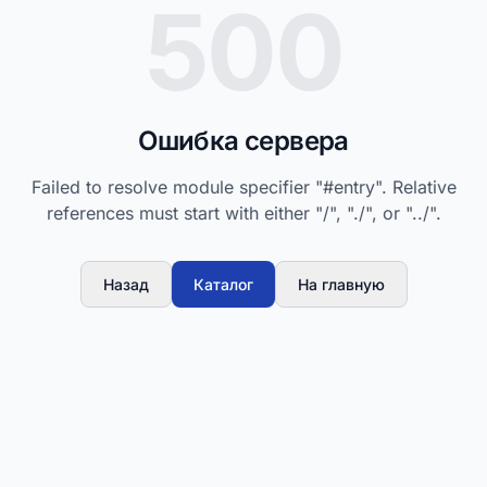
500
Ошибка сервера
Failed to resolve module specifier "#entry". Relative
references must start with either "/", "./", or "../".
Назад
Каталог
На главную