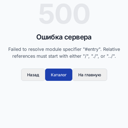
500
Ошибка сервера
Failed to resolve module specifier "#entry". Relative
references must start with either "/", "./", or "../".
Назад
Каталог
На главную