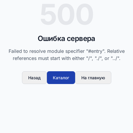
500
Ошибка сервера
Failed to resolve module specifier "#entry". Relative
references must start with either "/", "./", or "../".
Назад
Каталог
На главную