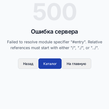
500
Ошибка сервера
Failed to resolve module specifier "#entry". Relative
references must start with either "/", "./", or "../".
Назад
Каталог
На главную