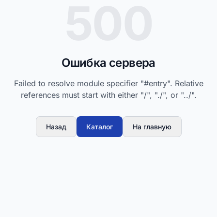
500
Ошибка сервера
Failed to resolve module specifier "#entry". Relative
references must start with either "/", "./", or "../".
Назад
Каталог
На главную