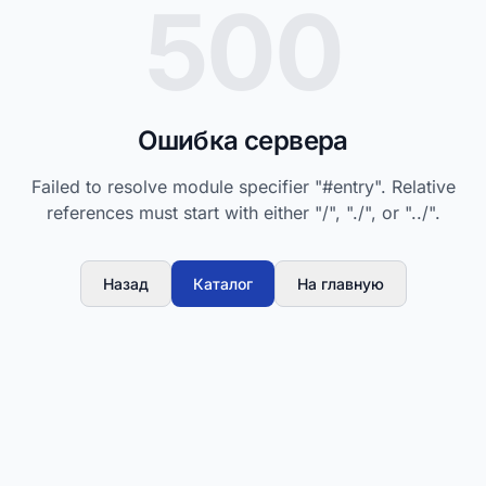
500
Ошибка сервера
Failed to resolve module specifier "#entry". Relative
references must start with either "/", "./", or "../".
Назад
Каталог
На главную