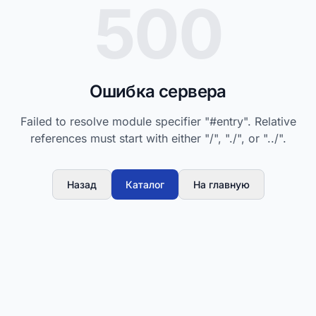
500
Ошибка сервера
Failed to resolve module specifier "#entry". Relative
references must start with either "/", "./", or "../".
Назад
Каталог
На главную