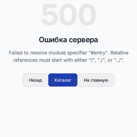
500
Ошибка сервера
Failed to resolve module specifier "#entry". Relative
references must start with either "/", "./", or "../".
Назад
Каталог
На главную