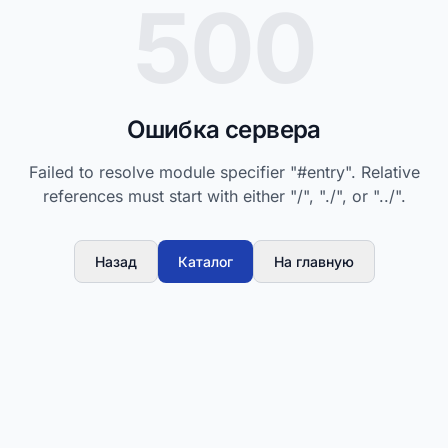
500
Ошибка сервера
Failed to resolve module specifier "#entry". Relative
references must start with either "/", "./", or "../".
Назад
Каталог
На главную