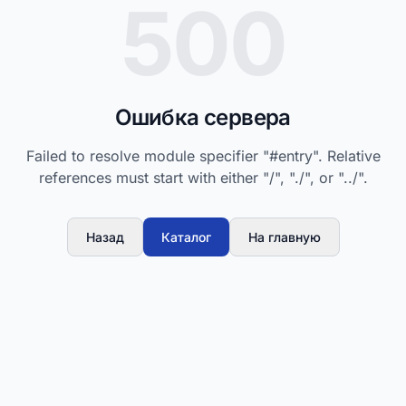
500
Ошибка сервера
Failed to resolve module specifier "#entry". Relative
references must start with either "/", "./", or "../".
Назад
Каталог
На главную