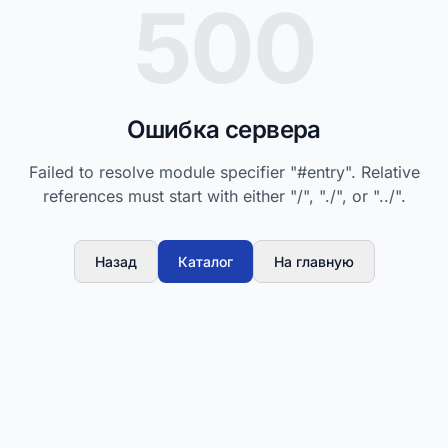
500
Ошибка сервера
Failed to resolve module specifier "#entry". Relative
references must start with either "/", "./", or "../".
Назад
Каталог
На главную