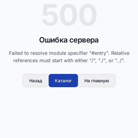
500
Ошибка сервера
Failed to resolve module specifier "#entry". Relative
references must start with either "/", "./", or "../".
Назад
Каталог
На главную