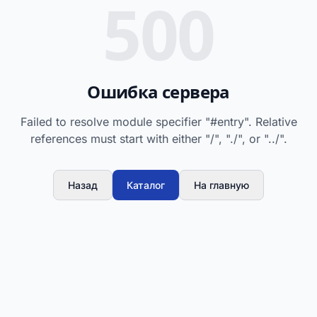
500
Ошибка сервера
Failed to resolve module specifier "#entry". Relative
references must start with either "/", "./", or "../".
Назад
Каталог
На главную