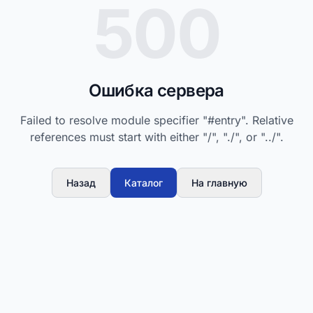
500
Ошибка сервера
Failed to resolve module specifier "#entry". Relative
references must start with either "/", "./", or "../".
Назад
Каталог
На главную