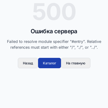
500
Ошибка сервера
Failed to resolve module specifier "#entry". Relative
references must start with either "/", "./", or "../".
Назад
Каталог
На главную