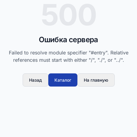
500
Ошибка сервера
Failed to resolve module specifier "#entry". Relative
references must start with either "/", "./", or "../".
Назад
Каталог
На главную