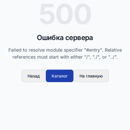
500
Ошибка сервера
Failed to resolve module specifier "#entry". Relative
references must start with either "/", "./", or "../".
Назад
Каталог
На главную