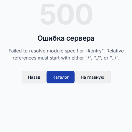
500
Ошибка сервера
Failed to resolve module specifier "#entry". Relative
references must start with either "/", "./", or "../".
Назад
Каталог
На главную