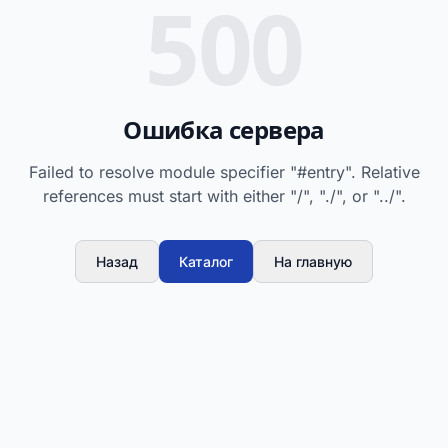
500
Ошибка сервера
Failed to resolve module specifier "#entry". Relative
references must start with either "/", "./", or "../".
Назад
Каталог
На главную