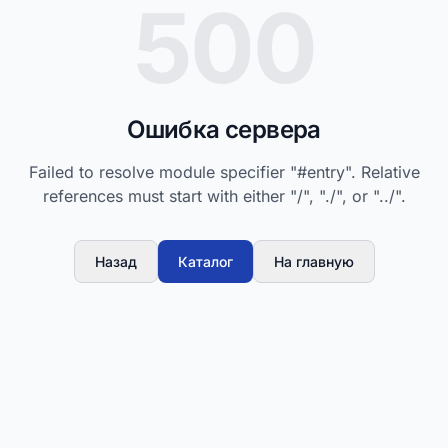
500
Ошибка сервера
Failed to resolve module specifier "#entry". Relative
references must start with either "/", "./", or "../".
Назад
Каталог
На главную