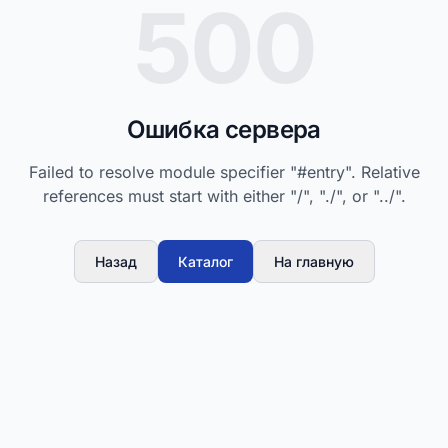
500
Ошибка сервера
Failed to resolve module specifier "#entry". Relative
references must start with either "/", "./", or "../".
Назад
Каталог
На главную