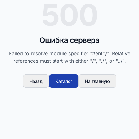
500
Ошибка сервера
Failed to resolve module specifier "#entry". Relative
references must start with either "/", "./", or "../".
Назад
Каталог
На главную