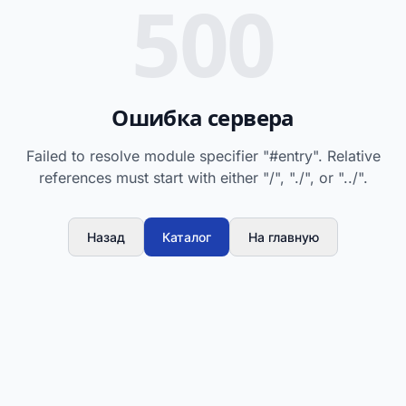
500
Ошибка сервера
Failed to resolve module specifier "#entry". Relative
references must start with either "/", "./", or "../".
Назад
Каталог
На главную