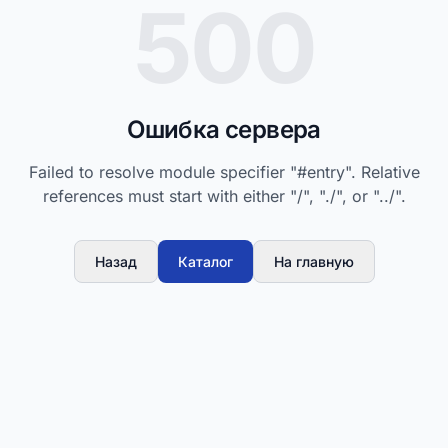
500
Ошибка сервера
Failed to resolve module specifier "#entry". Relative
references must start with either "/", "./", or "../".
Назад
Каталог
На главную