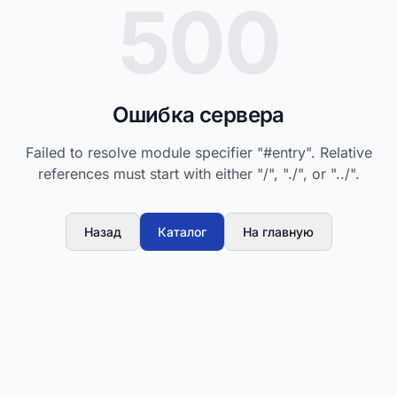
500
Ошибка сервера
Failed to resolve module specifier "#entry". Relative
references must start with either "/", "./", or "../".
Назад
Каталог
На главную